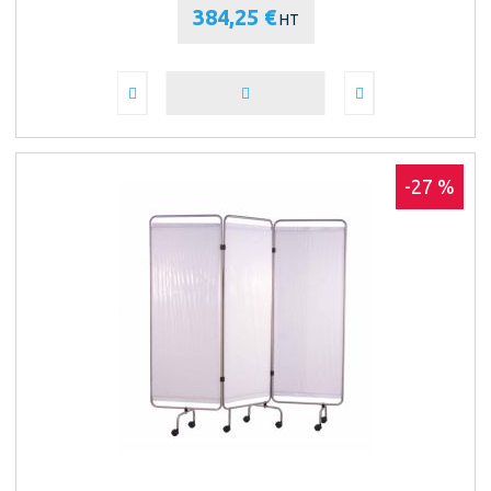
384,25 €
HT
-27 %