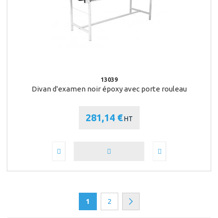
13039
Divan d'examen noir époxy avec porte rouleau
281,14 €
HT
Page
Vous lisez actuellement la page
Page
Page
Suivant
1
2