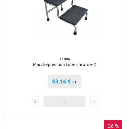
13004
Marchepied noir tube chromé-2
83,16 €
HT
-26 %